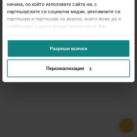
начина, по който използвате сайта ни, с
партньорските си социални медии, рекламните си
партньори и партньори за анализ, които може да я
комбинират с друга предоставена им от Вас
информация или с такава, която са събрали от
ползването от Ваша страна на услугите им.
Разреши всички
Персонализация