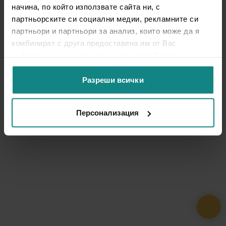
начина, по който използвате сайта ни, с
партньорските си социални медии, рекламните си
партньори и партньори за анализ, които може да я
комбинират с друга предоставена им от Вас
информация или с такава, която са събрали от
ползването от Ваша страна на услугите им.
Разреши всички
Персонализация