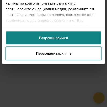
начина, по който използвате сайта ни, с
партньорските си социални медии, рекламните си
партньори и партньори за анализ, които може да я
комбинират с друга предоставена им от Вас
информация или с такава, която са събрали от
ползването от Ваша страна на услугите им.
Разреши всички
Персонализация