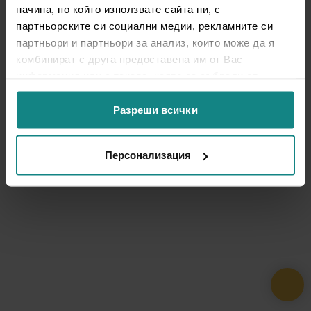
начина, по който използвате сайта ни, с
партньорските си социални медии, рекламните си
партньори и партньори за анализ, които може да я
комбинират с друга предоставена им от Вас
информация или с такава, която са събрали от
ползването от Ваша страна на услугите им.
Разреши всички
Персонализация