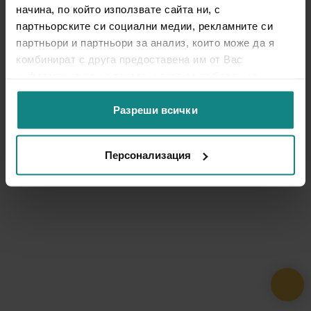
начина, по който използвате сайта ни, с
партньорските си социални медии, рекламните си
партньори и партньори за анализ, които може да я
комбинират с друга предоставена им от Вас
информация или с такава, която са събрали от
ползването от Ваша страна на услугите им.
Разреши всички
Персонализация