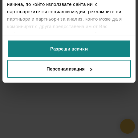
начина, по който използвате сайта ни, с
партньорските си социални медии, рекламните си
партньори и партньори за анализ, които може да я
комбинират с друга предоставена им от Вас
информация или с такава, която са събрали от
ползването от Ваша страна на услугите им.
Разреши всички
Персонализация