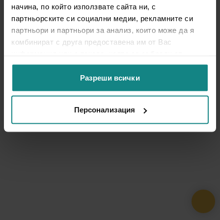
начина, по който използвате сайта ни, с
партньорските си социални медии, рекламните си
партньори и партньори за анализ, които може да я
комбинират с друга предоставена им от Вас
информация или с такава, която са събрали от
ползването от Ваша страна на услугите им.
Разреши всички
Персонализация