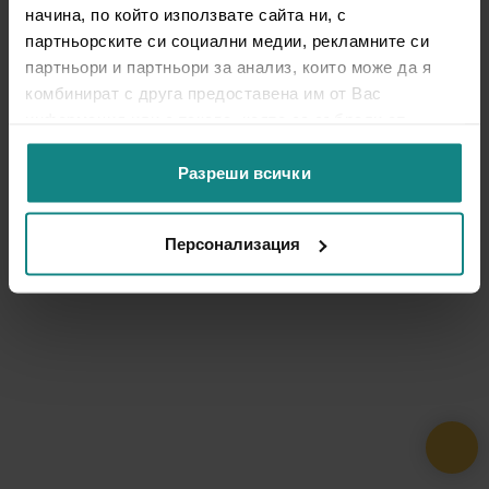
начина, по който използвате сайта ни, с
партньорските си социални медии, рекламните си
партньори и партньори за анализ, които може да я
комбинират с друга предоставена им от Вас
информация или с такава, която са събрали от
ползването от Ваша страна на услугите им.
Разреши всички
Персонализация