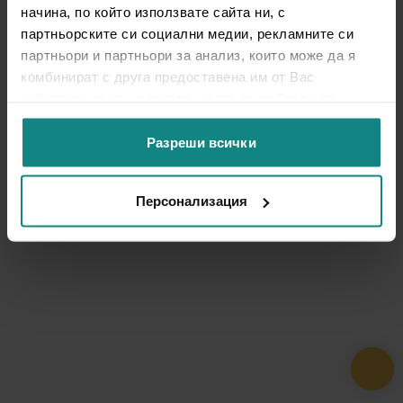
начина, по който използвате сайта ни, с
партньорските си социални медии, рекламните си
партньори и партньори за анализ, които може да я
комбинират с друга предоставена им от Вас
информация или с такава, която са събрали от
ползването от Ваша страна на услугите им.
Разреши всички
Персонализация