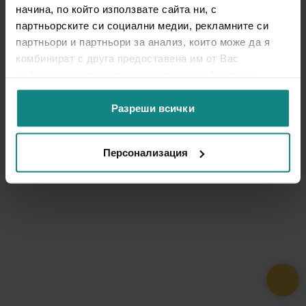
начина, по който използвате сайта ни, с
партньорските си социални медии, рекламните си
партньори и партньори за анализ, които може да я
комбинират с друга предоставена им от Вас
информация или с такава, която са събрали от
ползването от Ваша страна на услугите им.
Разреши всички
Персонализация