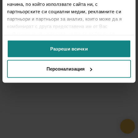
начина, по който използвате сайта ни, с
партньорските си социални медии, рекламните си
партньори и партньори за анализ, които може да я
комбинират с друга предоставена им от Вас
информация или с такава, която са събрали от
ползването от Ваша страна на услугите им.
Разреши всички
Персонализация