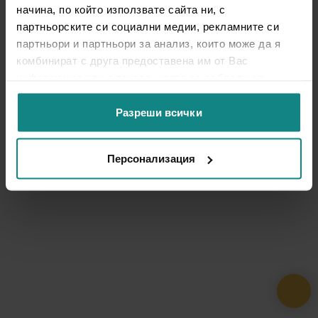
начина, по който използвате сайта ни, с
партньорските си социални медии, рекламните си
партньори и партньори за анализ, които може да я
комбинират с друга предоставена им от Вас
информация или с такава, която са събрали от
ползването от Ваша страна на услугите им.
Разреши всички
Персонализация