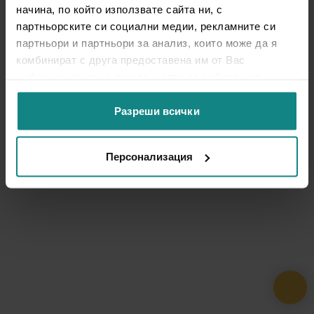
начина, по който използвате сайта ни, с
партньорските си социални медии, рекламните си
партньори и партньори за анализ, които може да я
комбинират с друга предоставена им от Вас
информация или с такава, която са събрали от
ползването от Ваша страна на услугите им.
Разреши всички
Персонализация