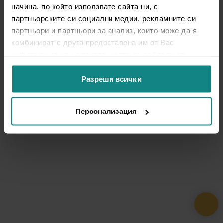
начина, по който използвате сайта ни, с
партньорските си социални медии, рекламните си
партньори и партньори за анализ, които може да я
комбинират с друга предоставена им от Вас
информация или с такава, която са събрали от
ползването от Ваша страна на услугите им.
Разреши всички
Персонализация