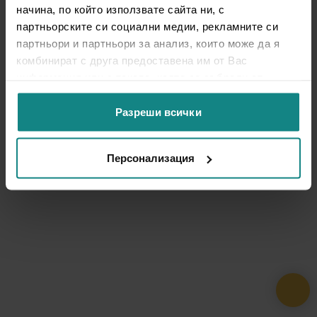
начина, по който използвате сайта ни, с
партньорските си социални медии, рекламните си
партньори и партньори за анализ, които може да я
комбинират с друга предоставена им от Вас
информация или с такава, която са събрали от
ползването от Ваша страна на услугите им.
Разреши всички
Персонализация