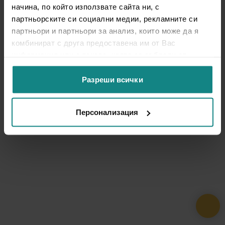
начина, по който използвате сайта ни, с
партньорските си социални медии, рекламните си
партньори и партньори за анализ, които може да я
комбинират с друга предоставена им от Вас
информация или с такава, която са събрали от
ползването от Ваша страна на услугите им.
Разреши всички
Персонализация