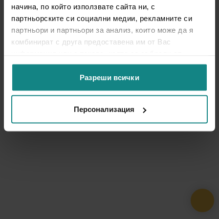
начина, по който използвате сайта ни, с
партньорските си социални медии, рекламните си
партньори и партньори за анализ, които може да я
комбинират с друга предоставена им от Вас
информация или с такава, която са събрали от
ползването от Ваша страна на услугите им.
Разреши всички
Персонализация