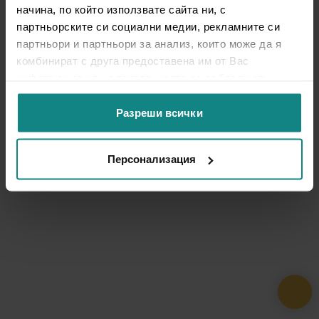
начина, по който използвате сайта ни, с
партньорските си социални медии, рекламните си
партньори и партньори за анализ, които може да я
комбинират с друга предоставена им от Вас
информация или с такава, която са събрали от
ползването от Ваша страна на услугите им.
Разреши всички
Персонализация