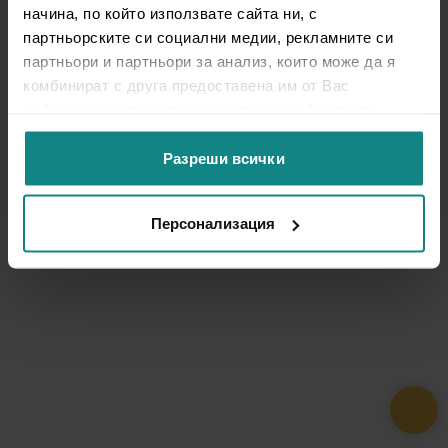
начина, по който използвате сайта ни, с
партньорските си социални медии, рекламните си
партньори и партньори за анализ, които може да я
комбинират с друга предоставена им от Вас
информация или с такава, която са събрали от
ползването от Ваша страна на услугите им.
Разреши всички
Персонализация