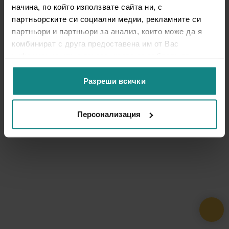
начина, по който използвате сайта ни, с
партньорските си социални медии, рекламните си
партньори и партньори за анализ, които може да я
комбинират с друга предоставена им от Вас
информация или с такава, която са събрали от
ползването от Ваша страна на услугите им.
Разреши всички
Персонализация