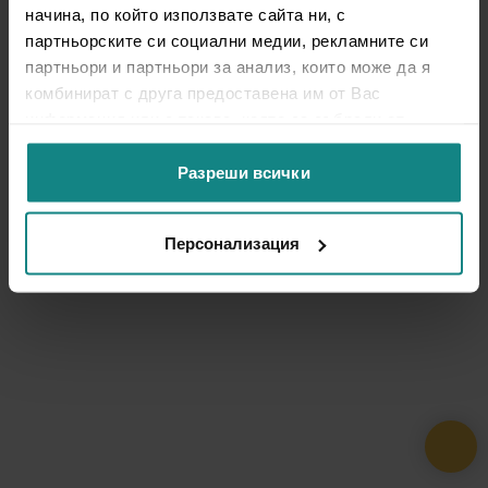
начина, по който използвате сайта ни, с
партньорските си социални медии, рекламните си
партньори и партньори за анализ, които може да я
комбинират с друга предоставена им от Вас
информация или с такава, която са събрали от
ползването от Ваша страна на услугите им.
Разреши всички
Персонализация