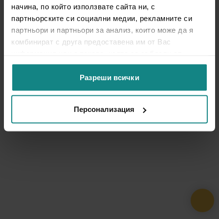
начина, по който използвате сайта ни, с
партньорските си социални медии, рекламните си
партньори и партньори за анализ, които може да я
комбинират с друга предоставена им от Вас
информация или с такава, която са събрали от
ползването от Ваша страна на услугите им.
Разреши всички
Персонализация