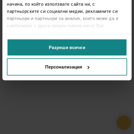
начина, по който използвате сайта ни, с
партньорските си социални медии, рекламните си
партньори и партньори за анализ, които може да я
комбинират с друга предоставена им от Вас
информация или с такава, която са събрали от
ползването от Ваша страна на услугите им.
Разреши всички
Персонализация