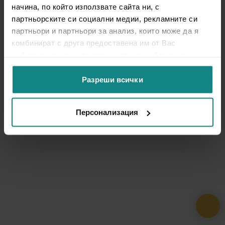
начина, по който използвате сайта ни, с
партньорските си социални медии, рекламните си
партньори и партньори за анализ, които може да я
комбинират с друга предоставена им от Вас
информация или с такава, която са събрали от
ползването от Ваша страна на услугите им.
Разреши всички
Персонализация