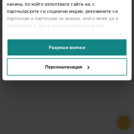
начина, по който използвате сайта ни, с
партньорските си социални медии, рекламните си
партньори и партньори за анализ, които може да я
комбинират с друга предоставена им от Вас
информация или с такава, която са събрали от
ползването от Ваша страна на услугите им.
Разреши всички
Персонализация