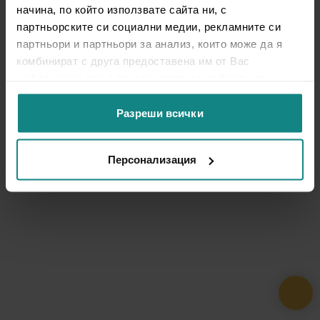
начина, по който използвате сайта ни, с
партньорските си социални медии, рекламните си
партньори и партньори за анализ, които може да я
комбинират с друга предоставена им от Вас
информация или с такава, която са събрали от
ползването от Ваша страна на услугите им.
Разреши всички
Персонализация