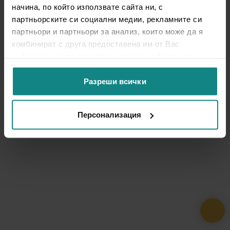
начина, по който използвате сайта ни, с
партньорските си социални медии, рекламните си
партньори и партньори за анализ, които може да я
комбинират с друга предоставена им от Вас
информация или с такава, която са събрали от
ползването от Ваша страна на услугите им.
Разреши всички
Персонализация