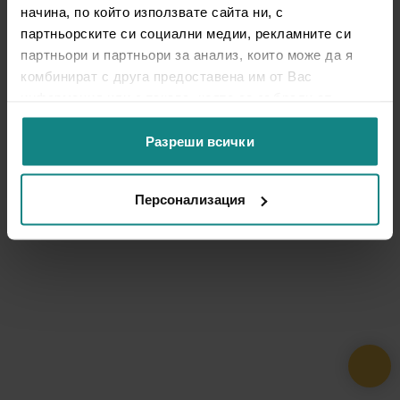
начина, по който използвате сайта ни, с
партньорските си социални медии, рекламните си
партньори и партньори за анализ, които може да я
комбинират с друга предоставена им от Вас
информация или с такава, която са събрали от
ползването от Ваша страна на услугите им.
Разреши всички
Персонализация