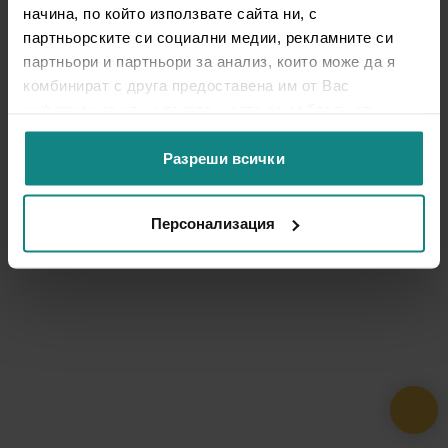
начина, по който използвате сайта ни, с
партньорските си социални медии, рекламните си
партньори и партньори за анализ, които може да я
комбинират с друга предоставена им от Вас
информация или с такава, която са събрали от
ползването от Ваша страна на услугите им.
Разреши всички
Персонализация