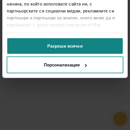
начина, по който използвате сайта ни, с
партньорските си социални медии, рекламните си
партньори и партньори за анализ, които може да я
комбинират с друга предоставена им от Вас
информация или с такава, която са събрали от
ползването от Ваша страна на услугите им.
Разреши всички
Персонализация