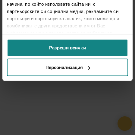
начина, по който използвате сайта ни, с
партньорските си социални медии, рекламните си
партньори и партньори за анализ, които може да я
комбинират с друга предоставена им от Вас
информация или с такава, която са събрали от
ползването от Ваша страна на услугите им.
Разреши всички
Персонализация