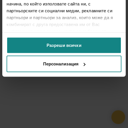
начина, по който използвате сайта ни, с
партньорските си социални медии, рекламните си
партньори и партньори за анализ, които може да я
комбинират с друга предоставена им от Вас
информация или с такава, която са събрали от
ползването от Ваша страна на услугите им.
Разреши всички
Персонализация