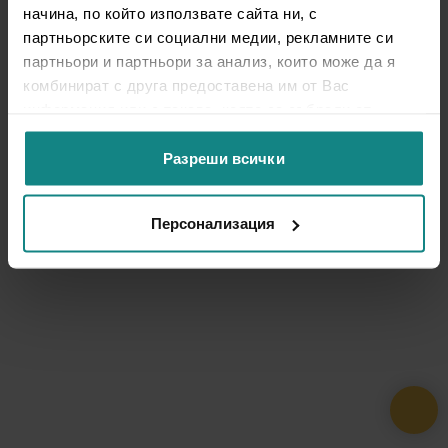
начина, по който използвате сайта ни, с
партньорските си социални медии, рекламните си
партньори и партньори за анализ, които може да я
комбинират с друга предоставена им от Вас
информация или с такава, която са събрали от
ползването от Ваша страна на услугите им.
Разреши всички
Персонализация