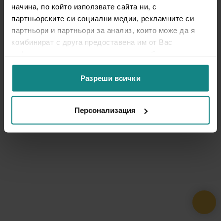
начина, по който използвате сайта ни, с
партньорските си социални медии, рекламните си
партньори и партньори за анализ, които може да я
комбинират с друга предоставена им от Вас
информация или с такава, която са събрали от
ползването от Ваша страна на услугите им.
Разреши всички
Персонализация