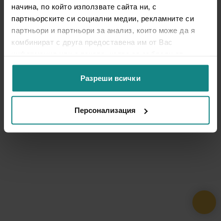
начина, по който използвате сайта ни, с
партньорските си социални медии, рекламните си
партньори и партньори за анализ, които може да я
комбинират с друга предоставена им от Вас
информация или с такава, която са събрали от
ползването от Ваша страна на услугите им.
Разреши всички
Персонализация