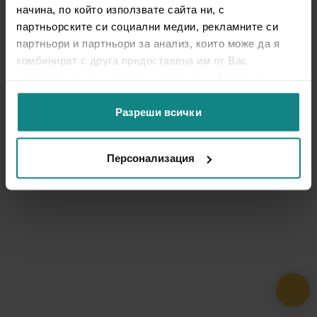
начина, по който използвате сайта ни, с
партньорските си социални медии, рекламните си
партньори и партньори за анализ, които може да я
комбинират с друга предоставена им от Вас
информация или с такава, която са събрали от
ползването от Ваша страна на услугите им.
Разреши всички
Персонализация