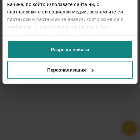
начина, по който използвате сайта ни, с
партньорските си социални медии, рекламните си
партньори и партньори за анализ, които може да я
комбинират с друга предоставена им от Вас
информация или с такава, която са събрали от
ползването от Ваша страна на услугите им.
Разреши всички
Персонализация