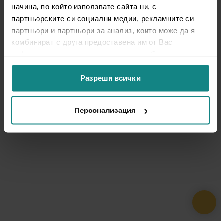
начина, по който използвате сайта ни, с
партньорските си социални медии, рекламните си
партньори и партньори за анализ, които може да я
комбинират с друга предоставена им от Вас
информация или с такава, която са събрали от
ползването от Ваша страна на услугите им.
Разреши всички
Персонализация