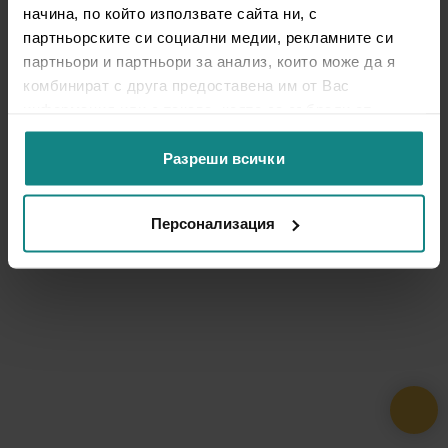
начина, по който използвате сайта ни, с
партньорските си социални медии, рекламните си
партньори и партньори за анализ, които може да я
комбинират с друга предоставена им от Вас
информация или с такава, която са събрали от
ползването от Ваша страна на услугите им.
Разреши всички
Персонализация