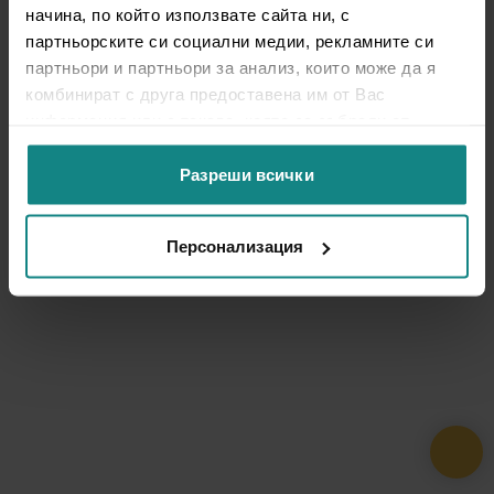
начина, по който използвате сайта ни, с
партньорските си социални медии, рекламните си
партньори и партньори за анализ, които може да я
комбинират с друга предоставена им от Вас
информация или с такава, която са събрали от
ползването от Ваша страна на услугите им.
Разреши всички
Персонализация