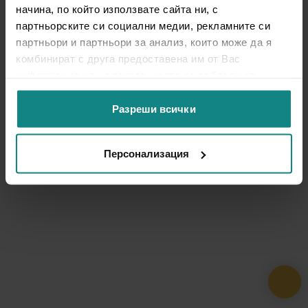
начина, по който използвате сайта ни, с
партньорските си социални медии, рекламните си
партньори и партньори за анализ, които може да я
комбинират с друга предоставена им от Вас
информация или с такава, която са събрали от
ползването от Ваша страна на услугите им.
Разреши всички
Персонализация