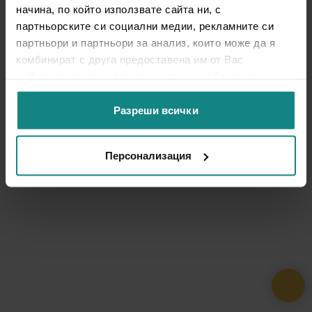
начина, по който използвате сайта ни, с
партньорските си социални медии, рекламните си
партньори и партньори за анализ, които може да я
комбинират с друга предоставена им от Вас
информация или с такава, която са събрали от
ползването от Ваша страна на услугите им.
Разреши всички
Персонализация