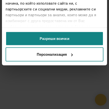
начина, по който използвате сайта ни, с
партньорските си социални медии, рекламните си
партньори и партньори за анализ, които може да я
комбинират с друга предоставена им от Вас
информация или с такава, която са събрали от
ползването от Ваша страна на услугите им.
Разреши всички
Персонализация