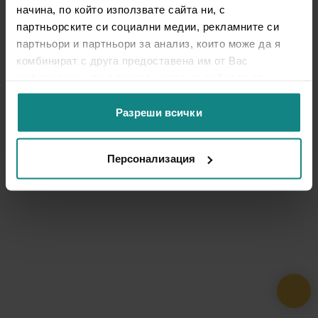
начина, по който използвате сайта ни, с
партньорските си социални медии, рекламните си
партньори и партньори за анализ, които може да я
комбинират с друга предоставена им от Вас
информация или с такава, която са събрали от
ползването от Ваша страна на услугите им.
Разреши всички
Персонализация