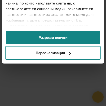
начина, по който използвате сайта ни, с
партньорските си социални медии, рекламните си
партньори и партньори за анализ, които може да я
комбинират с друга предоставена им от Вас
информация или с такава, която са събрали от
ползването от Ваша страна на услугите им.
Разреши всички
Персонализация