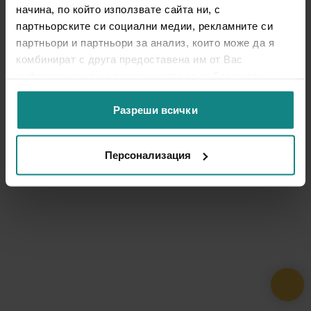
начина, по който използвате сайта ни, с
партньорските си социални медии, рекламните си
партньори и партньори за анализ, които може да я
комбинират с друга предоставена им от Вас
информация или с такава, която са събрали от
ползването от Ваша страна на услугите им.
Разреши всички
Персонализация