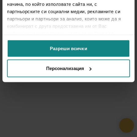
начина, по който използвате сайта ни, с
партньорските си социални медии, рекламните си
партньори и партньори за анализ, които може да я
комбинират с друга предоставена им от Вас
информация или с такава, която са събрали от
ползването от Ваша страна на услугите им.
Разреши всички
Персонализация