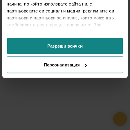
начина, по който използвате сайта ни, с
партньорските си социални медии, рекламните си
партньори и партньори за анализ, които може да я
комбинират с друга предоставена им от Вас
информация или с такава, която са събрали от
ползването от Ваша страна на услугите им.
Разреши всички
Персонализация