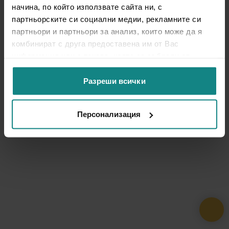
начина, по който използвате сайта ни, с
партньорските си социални медии, рекламните си
партньори и партньори за анализ, които може да я
комбинират с друга предоставена им от Вас
информация или с такава, която са събрали от
ползването от Ваша страна на услугите им.
Разреши всички
Персонализация