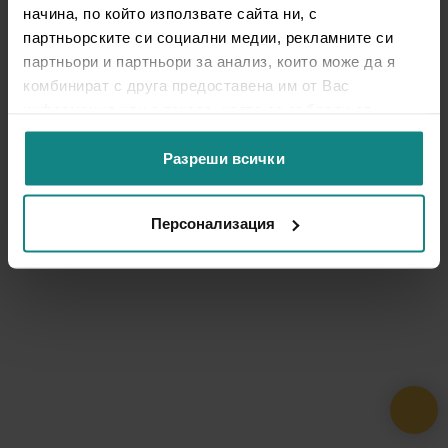
начина, по който използвате сайта ни, с
партньорските си социални медии, рекламните си
партньори и партньори за анализ, които може да я
комбинират с друга предоставена им от Вас
информация или с такава, която са събрали от
ползването от Ваша страна на услугите им.
Разреши всички
Персонализация